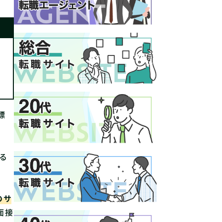
標
る
のサ
面接