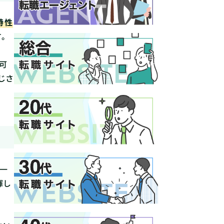
特性
。
可
じさ
。一
揮し