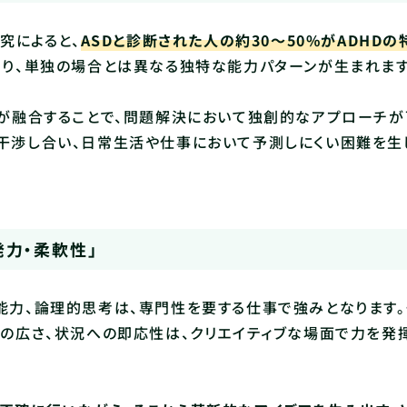
究によると、
ASDと診断された人の約30〜50%がADHDの
より、単独の場合とは異なる独特な能力パターンが生まれます
点が融合することで、問題解決において独創的なアプローチが
に干渉し合い、日常生活や仕事において予測しにくい困難を生
発力・柔軟性」
能力、論理的思考は、専門性を要する仕事で強みとなります
心の広さ、状況への即応性は、クリエイティブな場面で力を発