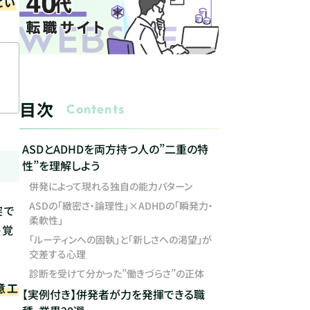
とい
目次
Contents
ASDとADHDを両方持つ人の”二重の特
性”を理解しよう
併発によって現れる独自の能力パターン
ASDの「緻密さ・論理性」×ADHDの「瞬発力・
突で
柔軟性」
感覚
「ルーティンへの固執」と「新しさへの渇望」が
交差する心理
診断を受けて分かった”働きづらさ”の正体
意工
【実例付き】併発者が力を発揮できる職