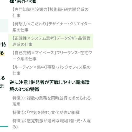
種・業界20選
【専門知識×没頭力】技術職・研究開発系の
仕事
【発想力×こだわり】デザイナー・クリエイター
系の仕事
【正確性×システム思考】データ分析・品質管
を持
理系の仕事
る
【自己完結×マイペース】フリーランス・在宅ワ
ーク系の仕事
【ルーティン×集中】事務・バックオフィス系の
仕事
よる
逆に注意！併発者が苦戦しやすい職場環
ま
境の3つの特徴
特徴①：複数の業務を同時並行で求められる
現場
特徴②：「空気を読む」文化が強い組織
特徴③：感覚刺激が過剰な職場（音・光・人混
み）