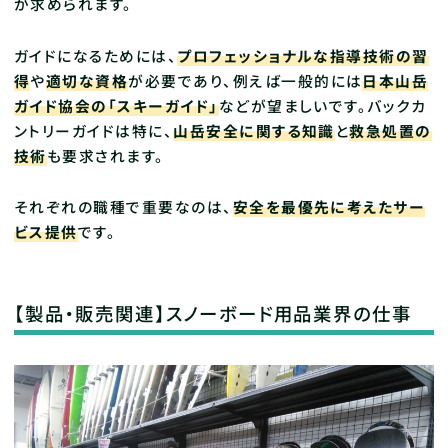
が求められます。
ガイドになるためには、
プロフェッショナルな指導技術の習
得
や
適切な資格
が必要であり、例えば一般的には
日本山岳
ガイド協会の「スキーガイド」
などが望ましいです。バックカ
ントリーガイドは特に、
山岳安全に関する知識
と
救急処置の
技術
も要求されます。
それぞれの職種で重要なのは、
安全を最優先に考えたサー
ビス提供
です。
【製品・販売関連】スノーボード用品業界の仕事