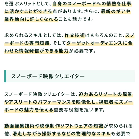
を選ぶメリットとして、
自身のスノーボードへの情熱を仕事
に活かすことができる
点があります。さらに、
最新のギアや
業界動向に詳しくなれる
ことも魅力です。
求められるスキルとしては、
作文技術
はもちろんのこと、
スノ
ーボードの専門知識
、そして
ターゲットオーディエンスに合
わせた情報発信ができる能力
が必要です。
スノーボード映像クリエイター
スノーボード映像クリエイターは、
迫力あるリゾートの風景
やアスリートのパフォーマンスを映像化し、視聴者にスノー
ボードの魅力を伝える
重要な役割を担います。
動画編集技術や映像制作ソフトウェアの知識
が求められる
他、
滑走しながら撮影するなどの物理的なスキル
も必要で