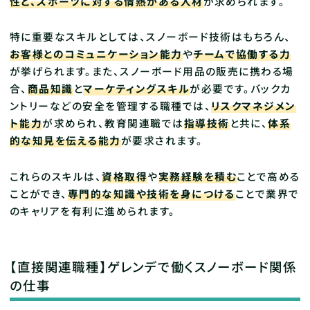
性と、スポーツに対する情熱がある人材
が求められます。
特に重要なスキルとしては、スノーボード技術はもちろん、
お客様とのコミュニケーション能力
や
チームで協働する力
が挙げられます。また、スノーボード用品の販売に携わる場
合、
商品知識
と
マーケティングスキル
が必要です。バックカ
ントリーなどの安全を管理する職種では、
リスクマネジメン
ト能力
が求められ、教育関連職では
指導技術
と共に、
体系
的な知見を伝える能力
が要求されます。
これらのスキルは、
資格取得
や
実務経験を積む
ことで高める
ことができ、
専門的な知識や技術を身につける
ことで業界で
のキャリアを有利に進められます。
【直接関連職種】ゲレンデで働くスノーボード関係
の仕事