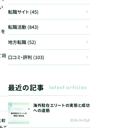
い
転職サイト (45)
転職活動 (843)
事を
地方転職 (52)
て将
口コミ・評判 (103)
最近の記事
latest articles
海外駐在エリートの実態と成功
への道筋
比較
2026.04.13
みて