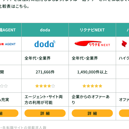
比較表はこちら。
AGENT
doda
リクナビNEXT
全年代・全業界
全年代・全業界
ハイ
開
271,666件
1,490,000件以上
エージェント・サイト両
企業からのオファーあ
も充実
オフ
方の利用が可能
り
細
詳細
詳細
数・各転職サイトの掲載求人数