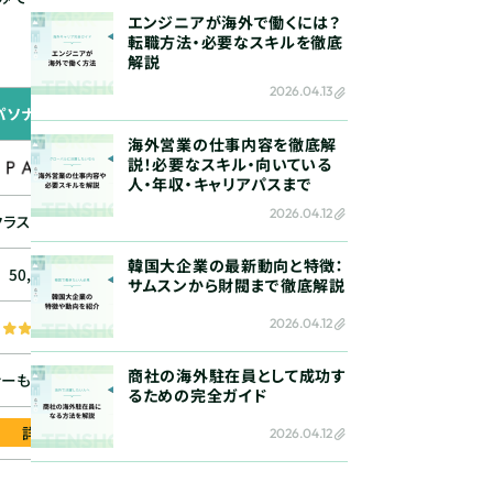
エンジニアが海外で働くには？
転職方法・必要なスキルを徹底
解説
2026.04.13
リクルートダイレクトス
パソナキャリア
ビズリーチ
カウト
海外営業の仕事内容を徹底解
説！必要なスキル・向いている
人・年収・キャリアパスまで
2026.04.12
クラス・女性向け
ハイクラス全年代・業界
ハイクラス・全年代
韓国大企業の最新動向と特徴：
50,463件
183,793件
580,294件
サムスンから財閥まで徹底解説
2026.04.12
登録するとスカウトが
商社の海外駐在員として成功す
ァーも受けられる
2種類のスカウトあり
多数届く
るための完全ガイド
詳細
詳細
詳細
2026.04.12