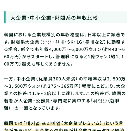
大企業・中小企業・財閥系の年収比較
韓国における企業規模別の年収格差は、日本以上に顕著で
す。財閥系大企業（삼성・현대・SK・LG・롯데など）に勤務す
る場合、新卒でも年収4,000万～6,000万ウォン（約440〜6
60万円）からスタートし、管理職になると1億ウォン（約1, 1
00万円）超えも珍しくありません。
一方、中小企業（従業員300人未満）の平均年収は2, 500万
～3, 500万ウォン（約275〜385万円）程度にとどまり、大企
業との格差は1.5〜2倍以上に達します。この格差が、韓国の
若者が大企業・公務員・専門職に集中する「취업난（就職
難）」の一因となっています。
韓国では「대기업 프리미엄（大企業プレミアム）」という言
葉があるほど、大企業への就職が社会的ステータスと経済