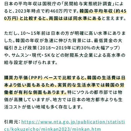
日本の平均年収は国税庁の「民間給与実態統計調査」によ
ると、2023年時点で約460万円です。
韓国の平均年収（約45
0万円）と比較すると、両国はほぼ同水準にある
と言えます。
ただし、10〜15年前は日本の方が明確に高い水準にありま
した。韓国の年収が急速に伸びた背景には、最低賃金の大
幅引き上げ政策（2018〜2019年に約30%の大幅アップ）
や、サムスン・現代・SKなどの財閥系大企業による高水準の
給与設定が挙げられます。
購買力平価（PPP）ベースで比較すると、韓国の生活費は日
本より低い面もあるため、実質的な生活水準では韓国の労
働者が有利な側面もあります。
特にソウルの都市部では物
価が高騰していますが、地方では日本の地方都市よりも生
活コストが低い地域も多く存在します。
引用元：
https://www.nta.go.jp/publication/statisti
cs/kokuzeicho/minkan2023/minkan.htm