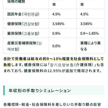
保険の種類
率
率
国民年金（국민연금）
4.5%
4.5%
健康保険（건강보험）
3.545%
3.545%
雇用保険（고용보험）
0.9%
0.9〜1.85%
産業災害補償保険（산
業種により異
0.0%
재보험）
なる
合計で労働者は給与の約9〜10%程度を社会保険料として
負担
します。健康保険には「장기요양보험（介護保険）」も含
まれており、健康保険料の12.95%が追加で徴収されます。
年収別の手取りシミュレーション
各種控除・税金・社会保険料を差し引いた手取り額の目安