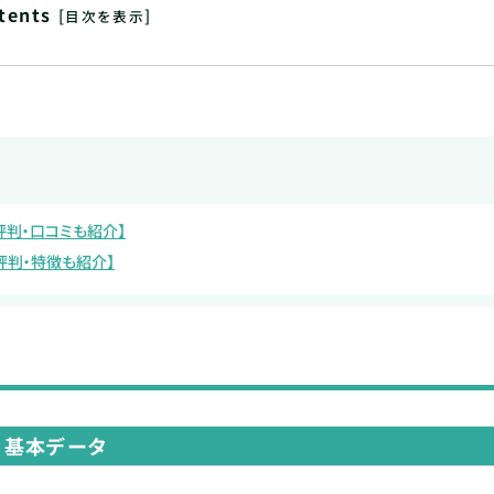
tents
[
]
目次を表示
評判・口コミも紹介】
評判・特徴も紹介】
基本データ