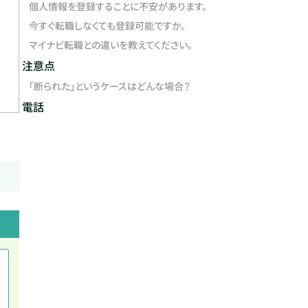
個人情報を登録することに不安があります。
今すぐ転職しなくても登録可能ですか。
マイナビ転職との違いを教えてください。
注意点
「断られた」というケースはどんな場合？
電話
細かい質問でも丁寧に答えてくれ
担当者が丁寧で
た
30～39歳 女性
－－－－－－
30～39歳 女性 公務員